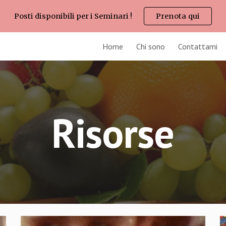
Posti disponibili per i Seminari !
Prenota qui
ip to main content
Skip to navigat
Home
Chi sono
Contattami
Risorse